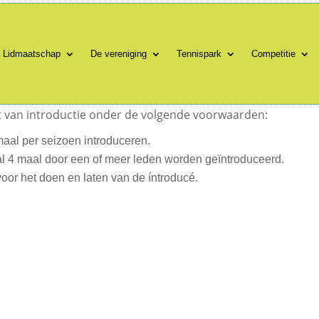
Lidmaatschap
De vereniging
Tennispark
Competitie
Lidmaatschap
De vereniging
Tennispark
Competitie
t van introductie onder de volgende voorwaarden:
aal per seizoen introduceren.
 4 maal door een of meer leden worden geïntroduceerd.
 voor het doen en laten van de íntroducé.